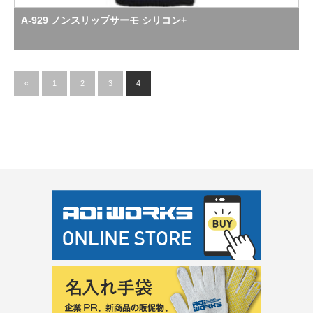
A-929 ノンスリップサーモ シリコン+
«
1
2
3
4