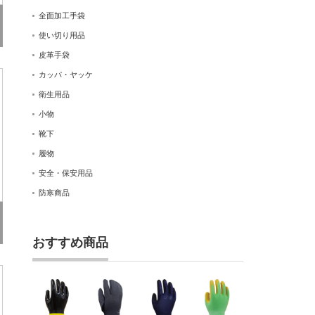
全面加工手袋
使い切り用品
皮革手袋
カッパ・ヤッケ
衛生用品
小物
靴下
履物
安全・保安用品
防寒商品
おすすめ商品