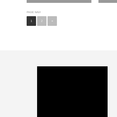
PAGE NAVI
1
2
»