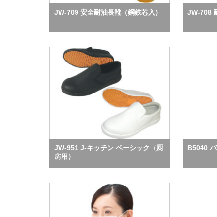
JW-709 安全耐油長靴（鋼鉄芯入）
JW-70
JW-951 J-キッチン ベーシック（厨
B5040
房用）