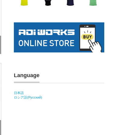
Language
日本語
ロシア語(Русский)