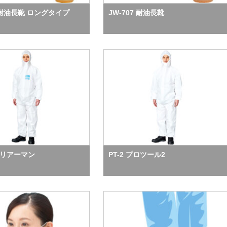
8 耐油長靴 ロングタイプ
JW-707 耐油長靴
 バリアーマン
PT-2 プロツール2